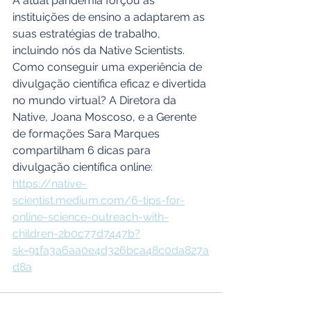
A atual pandemia forçou as 
instituições de ensino a adaptarem as 
suas estratégias de trabalho, 
incluindo nós da Native Scientists. 
Como conseguir uma experiência de 
divulgação científica eficaz e divertida 
no mundo virtual? A Diretora da 
Native, Joana Moscoso, e a Gerente 
de formações Sara Marques 
compartilham 6 dicas para 
divulgação científica online: 
https://native-
scientist.medium.com/6-tips-for-
online-science-outreach-with-
children-2b0c77d7447b?
sk=91fa3a6aa0e4d326bca48c0da827a
d8a