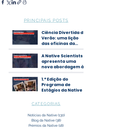
PRINCIPAIS POSTS
Ciência Divertida de
Verão: uma lição
das oficinas da
Native Scientists
A Native Scientists
apresenta uma
nova abordagem à
comunicação de
ciência
1.ª Edição do
Programa de
Estágios da Native
CATEGORIAS
Notícias da Native
(130)
130 posts
Blog da Native
(38)
38 posts
Prémios da Native
(18)
18 posts