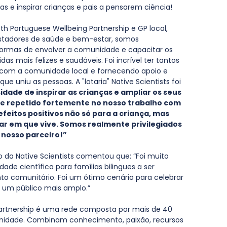
s e inspirar crianças e pais a pensarem ciência!
 Portuguese Wellbeing Partnership e GP local, 
stadores de saúde e bem-estar, somos 
ormas de envolver a comunidade e capacitar os 
as mais felizes e saudáveis. Foi incrível ter tantos 
 com a comunidade local e fornecendo apoio e 
 uniu as pessoas. A "lotaria" Native Scientists foi 
idade de inspirar as crianças e ampliar os seus 
e repetido fortemente no nosso trabalho com 
feitos positivos não só para a criança, mas 
r em que vive. Somos realmente privilegiados 
o nosso parceiro!”
 da Native Scientists comentou que: “Foi muito 
ade científica para famílias bilingues a ser 
to comunitário. Foi um ótimo cenário para celebrar 
r um público mais amplo.”
artnership é uma rede composta por mais de 40 
nidade. Combinam conhecimento, paixão, recursos 