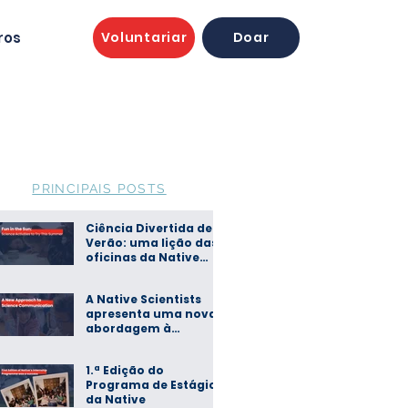
ros
Voluntariar
Doar
PRINCIPAIS POSTS
Ciência Divertida de
Verão: uma lição das
oficinas da Native
Scientists
A Native Scientists
apresenta uma nova
abordagem à
comunicação de
ciência
1.ª Edição do
Programa de Estágios
da Native