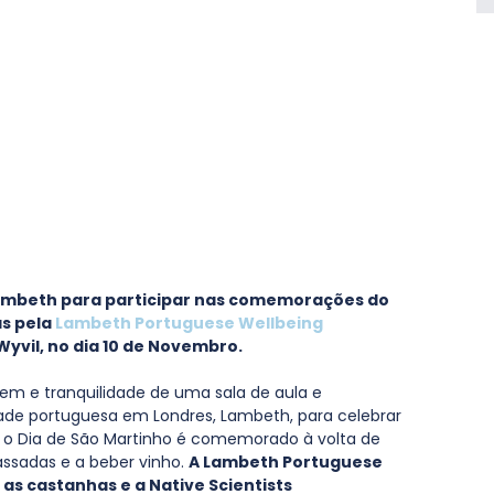
Lambeth para participar nas comemorações do 
s pela 
Lambeth Portuguese Wellbeing 
 Wyvil, no dia 10 de Novembro.
m e tranquilidade de uma sala de aula e 
e portuguesa em Londres, Lambeth, para celebrar 
, o Dia de São Martinho é comemorado à volta de 
sadas e a beber vinho. 
A Lambeth Portuguese 
as castanhas e a Native Scientists 