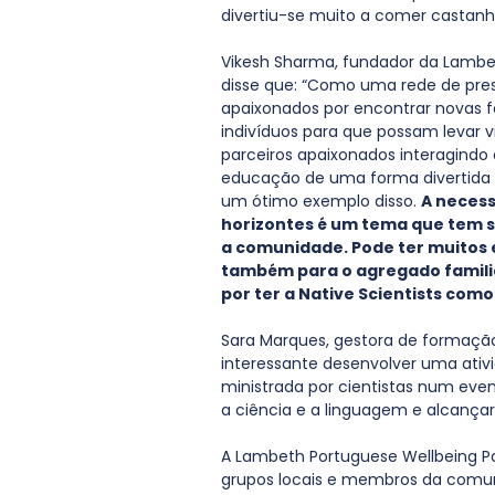
divertiu-se muito a comer castanha
Vikesh Sharma, fundador da Lambeth
disse que: “Como uma rede de pre
apaixonados por encontrar novas f
indivíduos para que possam levar vid
parceiros apaixonados interagindo
educação de uma forma divertida que
um ótimo exemplo disso. 
A necess
horizontes é um tema que tem s
a comunidade. Pode ter muitos e
também para o agregado familia
por ter a Native Scientists com
Sara Marques, gestora de formação
interessante desenvolver uma ativid
ministrada por cientistas num even
a ciência e a linguagem e alcança
A Lambeth Portuguese Wellbeing P
grupos locais e membros da comu