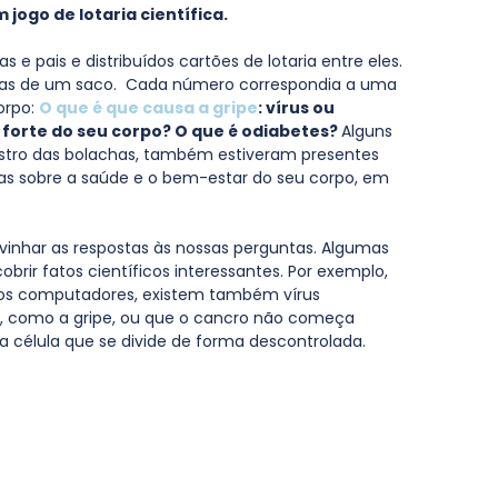
jogo de lotaria científica.
e pais e distribuídos cartões de lotaria entre eles. 
das de um saco.  Cada número correspondia a uma 
rpo: 
O que é que causa a gripe
: vírus ou 
 forte do seu corpo? O que é odiabetes? 
Alguns 
stro das bolachas, também estiveram presentes 
ças sobre a saúde e o bem-estar do seu corpo, em 
vinhar as respostas às nossas perguntas. Algumas 
brir fatos científicos interessantes. Por exemplo, 
nos computadores, existem também vírus 
s, como a gripe, ou que o cancro não começa 
célula que se divide de forma descontrolada.