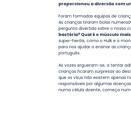
proporcionou a diversão com um 
Foram formadas equipas de crianças 
As crianças tiraram bolas numera
pergunta divertida sobre o nosso co
bactéria? Qual é o músculo mais
super-heróis, como o Hulk e o mon
para nos ajudar a ensinar as crian
português.
As vozes ergueram-se, a tentar adi
crianças ficaram surpresas ao desco
que os vírus não existem apenas 
responsáveis ​​por algumas doença
numa célula doente, começa numa 