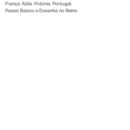
França, Itália, Polónia, Portugal, 
Países Baixos e Espanha no Reino 
Unido, juntamente com a Native 
Scientists.
Tags:
SMC
Mesma comunidade migrante
Connects-UK
Instituto Camões
PRINCIPAIS POSTS
Ciência Divertida de
Verão: uma lição
das oficinas da
Native Scientists
A Native Scientists
apresenta uma
nova abordagem à