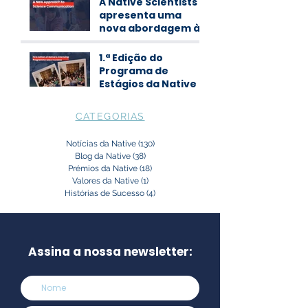
A Native Scientists
apresenta uma
nova abordagem à
comunicação de
ciência
1.ª Edição do
Programa de
Estágios da Native
CATEGORIAS
Notícias da Native
(130)
130 posts
Blog da Native
(38)
38 posts
Prémios da Native
(18)
18 posts
Valores da Native
(1)
1 post
Histórias de Sucesso
(4)
4 posts
Assina a nossa newsletter: