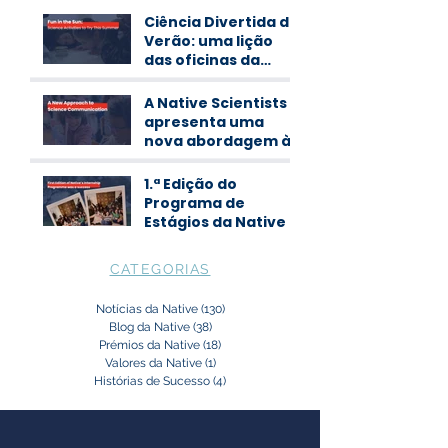
Ciência Divertida de
Verão: uma lição
das oficinas da
Native Scientists
A Native Scientists
apresenta uma
nova abordagem à
comunicação de
ciência
1.ª Edição do
Programa de
Estágios da Native
CATEGORIAS
Notícias da Native
(130)
130 posts
Blog da Native
(38)
38 posts
Prémios da Native
(18)
18 posts
Valores da Native
(1)
1 post
Histórias de Sucesso
(4)
4 posts