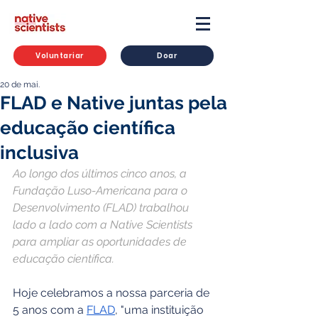
Voluntariar
Doar
20 de mai.
FLAD e Native juntas pela
educação científica
inclusiva
Ao longo dos últimos cinco anos, a 
Fundação Luso-Americana para o 
Desenvolvimento (FLAD) trabalhou 
lado a lado com a Native Scientists 
para ampliar as oportunidades de 
educação científica.
Hoje celebramos a nossa parceria de 
5 anos com a 
FLAD
, "uma instituição 