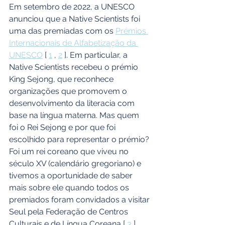
Em setembro de 2022, a UNESCO 
anunciou que a Native Scientists foi 
uma das premiadas com os 
Prémios 
Internacionais de Alfabetização da 
UNESCO
 [ 
1
 , 
2
 ]. Em particular, a 
Native Scientists recebeu o prémio 
King Sejong, que reconhece 
organizações que promovem o 
desenvolvimento da literacia com 
base na língua materna. Mas quem 
foi o Rei Sejong e por que foi 
escolhido para representar o prémio? 
Foi um rei coreano que viveu no 
século XV (calendário gregoriano) e 
tivemos a oportunidade de saber 
mais sobre ele quando todos os 
premiados foram convidados a visitar 
Seul pela Federação de Centros 
Culturais e de Língua Coreana [ 
3
 ].