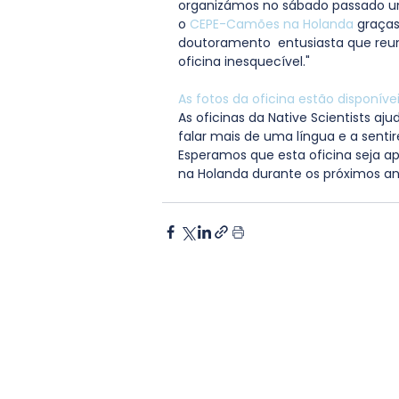
organizámos no sábado passado u
o
 CEPE-Camões na Holanda
 graças
doutoramento  entusiasta que reun
oficina inesquecível."
As fotos da oficina estão disponívei
As oficinas da Native Scientists a
falar mais de uma língua e a senti
Esperamos que esta oficina seja a
na Holanda durante os próximos an