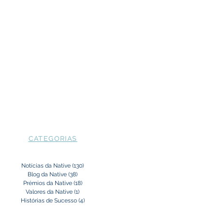
CATEGORIAS
Notícias da Native
(130)
130 posts
Blog da Native
(38)
38 posts
Prémios da Native
(18)
18 posts
Valores da Native
(1)
1 post
Histórias de Sucesso
(4)
4 posts