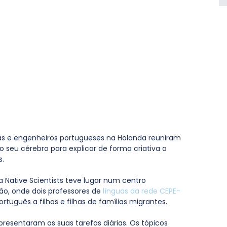
tas e engenheiros portugueses na Holanda reuniram 
 seu cérebro para explicar de forma criativa a 
s.
da Native Scientists teve lugar num centro 
o, onde dois professores de 
línguas da rede CEPE-
tuguês a filhos e filhas de famílias migrantes.
presentaram as suas tarefas diárias. Os tópicos 