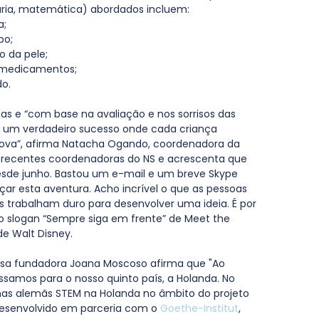
aria, matemática) abordados incluem:
; 
po;
 da pele;
 medicamentos;
do.
s e “com base na avaliação e nos sorrisos das 
oi um verdadeiro sucesso onde cada criança 
va”, afirma Natacha Ogando, coordenadora da 
 recentes coordenadoras do NS e acrescenta que 
de junho. Bastou um e-mail e um breve Skype 
ar esta aventura. Acho incrível o que as pessoas 
 trabalham duro para desenvolver uma ideia. É por 
 slogan “Sempre siga em frente” de Meet the 
e Walt Disney.
ossa fundadora Joana Moscoso afirma que "Ao 
samos para o nosso quinto país, a Holanda. No 
inas alemãs STEM na Holanda no âmbito do projeto 
desenvolvido em parceria com o 
Goethe-Institut
, 