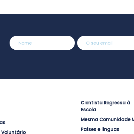
Cientista Regressa à
Escola
Mesma Comunidade M
ras
Países e línguas
 Voluntário