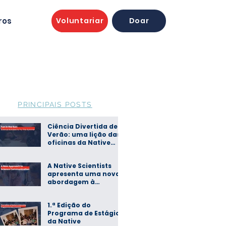
ros
Voluntariar
Doar
PRINCIPAIS POSTS
Ciência Divertida de
Verão: uma lição das
oficinas da Native
Scientists
A Native Scientists
apresenta uma nova
abordagem à
comunicação de
ciência
1.ª Edição do
Programa de Estágios
da Native