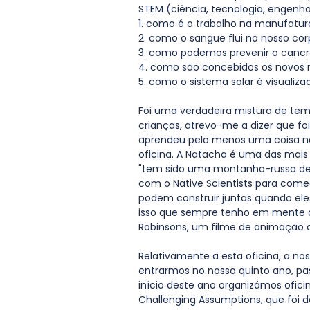
STEM (ciência, tecnologia, engenh
1. como é o trabalho na manufatura
2. como o sangue flui no nosso cor
3. como podemos prevenir o cancro
4. como são concebidos os novos
5. como o sistema solar é visualiza
Foi uma verdadeira mistura de tema
crianças, atrevo-me a dizer que f
aprendeu pelo menos uma coisa no
oficina. A Natacha é uma das mais
"tem sido uma montanha-russa des
com o Native Scientists para começ
podem construir juntas quando eles
isso que sempre tenho em mente o
Robinsons, um filme de animação d
Relativamente a esta oficina, a n
entrarmos no nosso quinto ano, pas
início deste ano organizámos ofic
Challenging Assumptions, que foi 