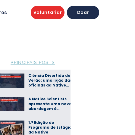
ros
Voluntariar
Doar
PRINCIPAIS POSTS
Ciência Divertida de
Verão: uma lição das
oficinas da Native
Scientists
A Native Scientists
apresenta uma nova
abordagem à
comunicação de
ciência
1.ª Edição do
Programa de Estágios
da Native