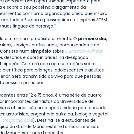
 de Lancaster uma oportunidade importante para 
ica e sobre o seu papel no alargamento da 
nhecimentos com uma organização única que inspira 
 em toda a Europa a prosseguirem disciplinas STEM 
 suas línguas de herança.”
da dia tem um propósito diferente. O 
primeiro dia
, 
icos, serviços profissionais, comunicadores de 
 Consiste num 
simpósio
 sobre 
Outreach Without 
os desafios e oportunidades na divulgação 
rticipação. Contará com apresentações sobre 
o científica para crianças, adolescentes e adultos 
erior. Será transmitido ao vivo para que pessoas 
to possam participar.
scentes entre 12 e 15 anos, é uma série de quatro
or importantes cientistas da Universidade de 
s, as oficinas são uma oportunidade para aprender 
s: astrofísica, engenharia química, biologia vegetal 
o programa aqui
). Destina-se a estudantes de 
gião da Grande Manchester e Lancashire e será 
 de Manchester para Lancaster.