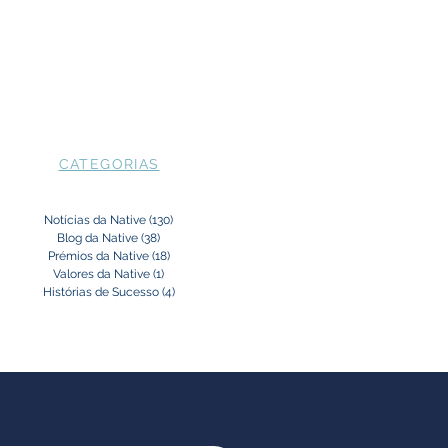
CATEGORIAS
Notícias da Native
(130)
130 posts
Blog da Native
(38)
38 posts
Prémios da Native
(18)
18 posts
Valores da Native
(1)
1 post
Histórias de Sucesso
(4)
4 posts