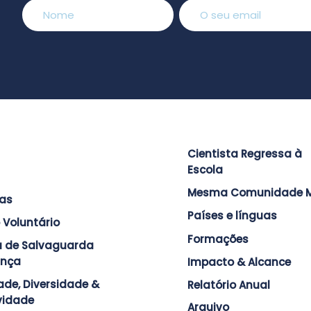
Cientista Regressa à
Escola
Mesma Comunidade M
ras
Países e línguas
 Voluntário
Formações
ca de Salvaguarda
ança
Impacto & Alcance
ade, Diversidade &
Relatório Anual
ividade
Arquivo