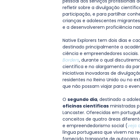
pessoal dos serviços profissionais
refletir sobre a divulgação científ
participação, e para partilhar co
crianças e adolescentes migrantes
e a desenvolverem proficiência nas
Native Explorers tem dois dias e ca
destinado principalmente a académ
ciência e empreendedores sociais.
Borders
, durante o qual discutirem
científica e no alargamento da pa
iniciativas inovadoras de divulgaçã
residentes no Reino Unido ou no ext
que não possam viajar para o even
O 
segundo dia
, destinado a adole
oficinas científicas
 ministradas p
Lancaster. Oferecidas em portuguê
conceitos de quatro áreas diferente
e empreendedorismo social (
veja 
língua portuguesa que vivem na re
fornecido transporte de autocarro