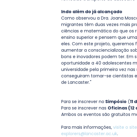
Indo além do já alcançado
Como observou a Dra. Joana Moscos
migrantes têm duas vezes mais pr
ciências e matemática do que os 
ensino superior e pensem que uma 
eles. Com este projeto, queremos f
aumentar a consciencialização sobr
bons e inovadores podem ter. Em s
oportunidade a 40 adolescentes m
universidade pela primeira vez nas
conseguiram tornar-se cientistas e
de Lancaster."
Para se inscrever no
 Simpósio
 (
11 
Para se inscrever nas 
Oficinas (12
Ambos os eventos são gratuitos ma
Para mais informações, 
visite o site
explorers@lancaster.ac.uk
.