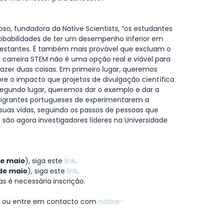
o, fundadora da Native Scientists, “os estudantes 
obabilidades de ter um desempenho inferior em 
restantes. É também mais provável que excluam o 
carreira STEM não é uma opção real e viável para 
azer duas coisas. Em primeiro lugar, queremos 
e o impacto que projetos de divulgação científica 
egundo lugar, queremos dar o exemplo e dar a 
igrantes portugueses de experimentarem a 
 suas vidas, seguindo os passos de pessoas que 
 são agora investigadores líderes na Universidade 
de maio
), siga este 
link
.
 de maio
), siga este 
link
.
s é necessária inscrição.
 ou entre em contacto com 
native-