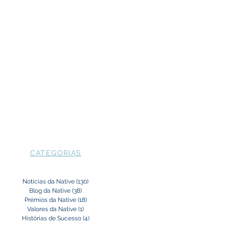
CATEGORIAS
Notícias da Native
(130)
130 posts
Blog da Native
(38)
38 posts
Prémios da Native
(18)
18 posts
Valores da Native
(1)
1 post
Histórias de Sucesso
(4)
4 posts