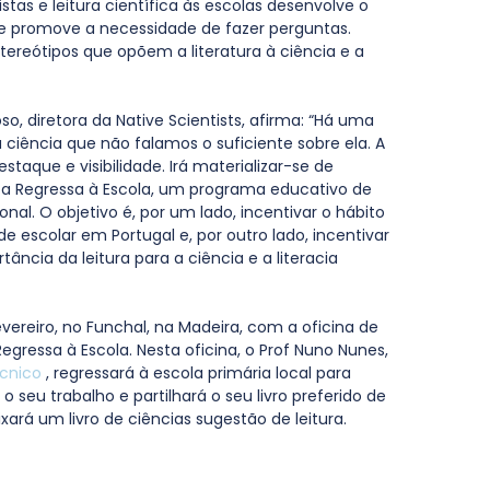
stas e leitura científica às escolas desenvolve o 
 e promove a necessidade de fazer perguntas. 
stereótipos que opõem a literatura à ciência e a 
o, diretora da Native Scientists, afirma: “Há uma 
a ciência que não falamos o suficiente sobre ela. A 
taque e visibilidade. Irá materializar-se de 
sta Regressa à Escola, um programa educativo de 
nal. O objetivo é, por um lado, incentivar o hábito 
de escolar em Portugal e, por outro lado, incentivar 
ância da leitura para a ciência e a literacia 
fevereiro, no Funchal, na Madeira, com a oficina de 
gressa à Escola. Nesta oficina, o Prof Nuno Nunes, 
écnico
 , regressará à escola primária local para 
o seu trabalho e partilhará o seu livro preferido de 
rá um livro de ciências sugestão de leitura.