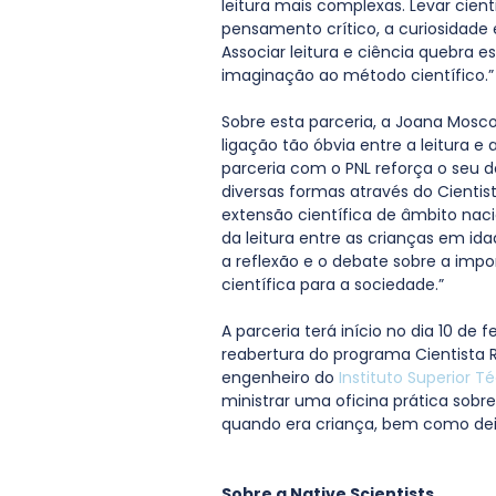
leitura mais complexas. Levar cienti
pensamento crítico, a curiosidade
Associar leitura e ciência quebra e
imaginação ao método científico.”
Sobre esta parceria, a Joana Moscos
ligação tão óbvia entre a leitura e 
parceria com o PNL reforça o seu des
diversas formas através do Cienti
extensão científica de âmbito nacio
da leitura entre as crianças em ida
a reflexão e o debate sobre a import
científica para a sociedade.”
A parceria terá início no dia 10 de 
reabertura do programa Cientista Re
engenheiro do 
Instituto Superior T
ministrar uma oficina prática sobre 
quando era criança, bem como deixa
Sobre a Native Scientists