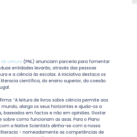
 de Leitura
 (PNL) anunciam parceria para fomentar 
As duas entidades levarão, através das pessoas 
itura e a ciência às escolas. A iniciativa destaca os 
teracia científica, do ensino superior, da coesão 
ugal.
irma: “A leitura de livros sobre ciência permite aos 
undo, alarga os seus horizontes e ajuda-os a 
os, baseados em factos e não em opiniões. Gostar 
de sobre como funcionam as asas. Para o Plano 
 com a Native Scientists alinha-se com a nossa 
de literacia - nomeadamente as competências de 