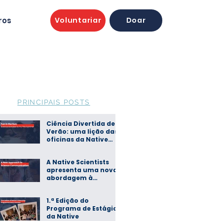
ros
Voluntariar
Doar
PRINCIPAIS POSTS
Ciência Divertida de
Verão: uma lição das
oficinas da Native
Scientists
A Native Scientists
apresenta uma nova
abordagem à
comunicação de
ciência
1.ª Edição do
Programa de Estágios
da Native