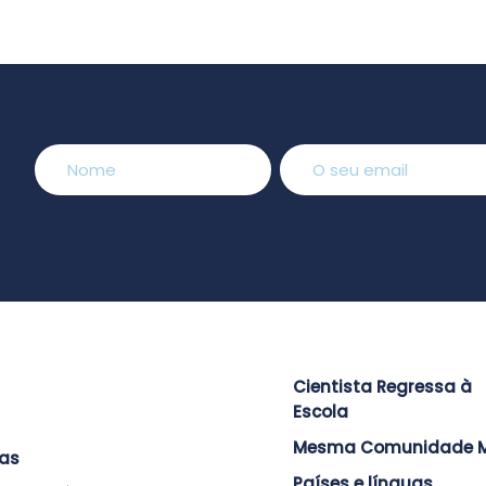
Cientista Regressa à
Escola
Mesma Comunidade M
ras
Países e línguas