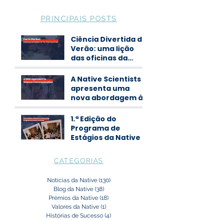
PRINCIPAIS POSTS
Ciência Divertida de
Verão: uma lição
das oficinas da
Native Scientists
A Native Scientists
apresenta uma
nova abordagem à
comunicação de
ciência
1.ª Edição do
Programa de
Estágios da Native
CATEGORIAS
Notícias da Native
(130)
130 posts
Blog da Native
(38)
38 posts
Prémios da Native
(18)
18 posts
Valores da Native
(1)
1 post
Histórias de Sucesso
(4)
4 posts