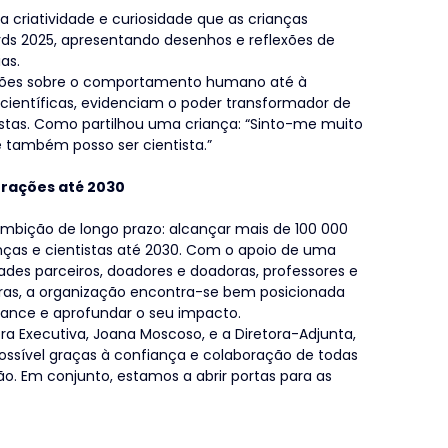
 criatividade e curiosidade que as crianças 
ds 2025, apresentando desenhos e reflexões de 
as.
stões sobre o comportamento humano até à 
ientíficas, evidenciam o poder transformador de 
tistas. Como partilhou uma criança: “Sinto-me muito 
e também posso ser cientista.”
terações até 2030
 ambição de longo prazo: alcançar mais de 100 000 
anças e cientistas até 2030. Com o apoio de uma 
dades parceiros, doadores e doadoras, professores e 
ras, a organização encontra-se bem posicionada 
lcance e aprofundar o seu impacto.
ra Executiva, Joana Moscoso, e a Diretora-Adjunta, 
possível graças à confiança e colaboração de todas 
o. Em conjunto, estamos a abrir portas para as 