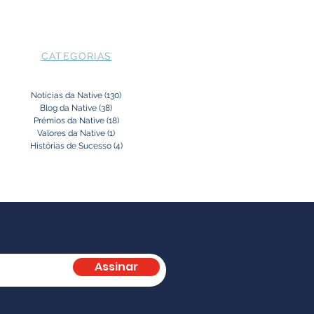
CATEGORIAS
Notícias da Native
(130)
130 posts
Blog da Native
(38)
38 posts
Prémios da Native
(18)
18 posts
Valores da Native
(1)
1 post
Histórias de Sucesso
(4)
4 posts
Assinar