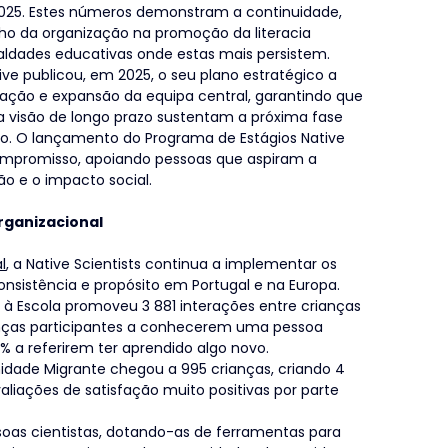
2025. Estes números demonstram a continuidade, 
lho da organização na promoção da literacia 
ualdades educativas onde estas mais persistem.
tive publicou, em 2025, o seu plano estratégico a 
uração e expansão da equipa central, garantindo que 
 visão de longo prazo sustentam a próxima fase 
o. O lançamento do Programa de Estágios Native 
ompromisso, apoiando pessoas que aspiram a 
ão e o impacto social.
rganizacional
l
, a Native Scientists continua a implementar os 
sistência e propósito em Portugal e na Europa.
à Escola promoveu 3 881 interações entre crianças 
anças participantes a conhecerem uma pessoa 
9% a referirem ter aprendido algo novo.
de Migrante chegou a 995 crianças, criando 4 
liações de satisfação muito positivas por parte 
oas cientistas, dotando-as de ferramentas para 