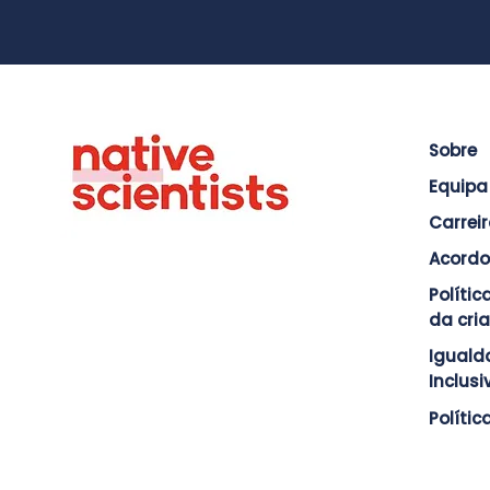
Sobre
Equipa
Carrei
Acordo
Políti
da cri
Iguald
Inclus
Polític