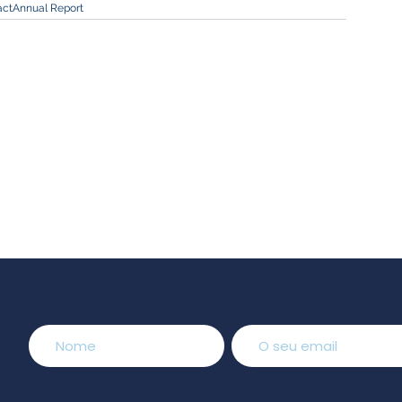
act
Annual Report