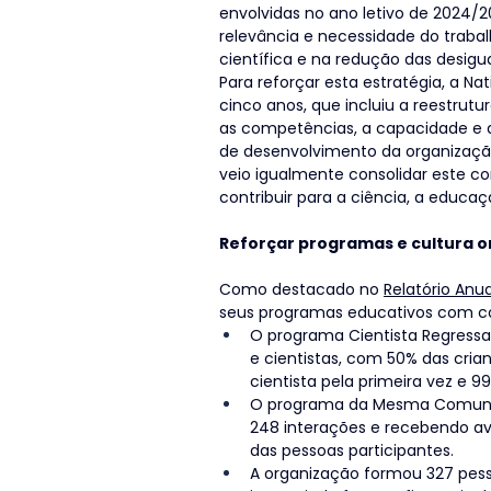
envolvidas no ano letivo de 2024/
relevância e necessidade do traba
científica e na redução das desig
Para reforçar esta estratégia, a Na
cinco anos, que incluiu a reestrut
as competências, a capacidade e a
de desenvolvimento da organizaçã
veio igualmente consolidar este c
contribuir para a ciência, a educaç
Reforçar programas e cultura o
Como destacado no 
Relatório Anua
seus programas educativos com con
O programa Cientista Regressa 
e cientistas, com 50% das cri
cientista pela primeira vez e 9
O programa da Mesma Comunida
248 interações e recebendo ava
das pessoas participantes.
A organização formou 327 pess