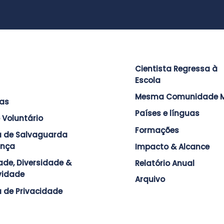
Cientista Regressa à
Escola
Mesma Comunidade M
ras
Países e línguas
 Voluntário
Formações
ca de Salvaguarda
ança
Impacto & Alcance
ade, Diversidade &
Relatório Anual
ividade
Arquivo
a de Privacidade