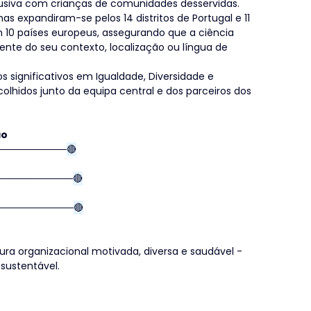
clusiva com crianças de comunidades desservidas.
s expandiram-se pelos 14 distritos de Portugal e 11 
 10 países europeus, assegurando que a ciência 
te do seu contexto, localização ou língua de 
s significativos em Igualdade, Diversidade e 
olhidos junto da equipa central e dos parceiros dos 
ão
──────────
🔴
───────────
🔴
───────────
🔴
ura organizacional motivada, diversa e saudável - 
sustentável.