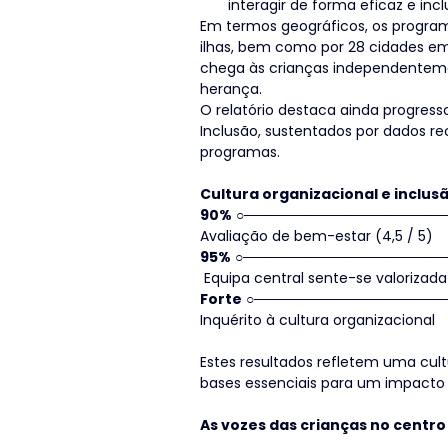
interagir de forma eficaz e in
Em termos geográficos, os programa
ilhas, bem como por 28 cidades em
chega às crianças independentemen
herança.
O relatório destaca ainda progresso
Inclusão, sustentados por dados rec
programas.
Cultura organizacional e inclus
90%
 ○────────────────────
Avaliação de bem-estar (4,5 / 5)
95%
 ○────────────────────
 Equipa central sente-se valorizada
Forte
 ○───────────────────
Inquérito à cultura organizacional
Estes resultados refletem uma cult
bases essenciais para um impacto 
As vozes das crianças no centro