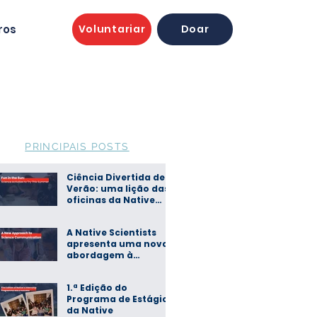
ros
Voluntariar
Doar
PRINCIPAIS POSTS
Ciência Divertida de
Verão: uma lição das
oficinas da Native
Scientists
A Native Scientists
apresenta uma nova
abordagem à
comunicação de
ciência
1.ª Edição do
Programa de Estágios
da Native