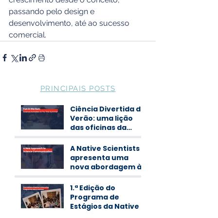
passando pelo design e 
desenvolvimento, até ao sucesso 
comercial.
PRINCIPAIS POSTS
Ciência Divertida de
Verão: uma lição
das oficinas da
Native Scientists
A Native Scientists
apresenta uma
nova abordagem à
comunicação de
ciência
1.ª Edição do
Programa de
Estágios da Native