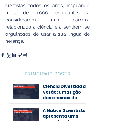
cientistas todos os anos, inspirando 
mais de 1.000 estudantes a 
considerarem uma carreira 
relacionada à ciência e a sentirem-se 
orgulhosos de usar a sua língua de 
herança.
PRINCIPAIS POSTS
Ciência Divertida de
Verão: uma lição
das oficinas da
Native Scientists
A Native Scientists
apresenta uma
nova abordagem à
comunicação de