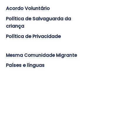
Acordo Voluntário
Política de Salvaguarda da
criança
Política de Privacidade
Mesma Comunidade Migrante
Países e línguas
Formações
Impacto & Alcance
Relatório Anual
Arquivo
Cientista Regressa à Escola