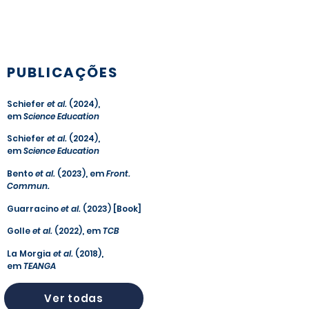
PUBLICAÇÕES
Schiefer
et al.
(2024),
em
Science Education
Schiefer
et al.
(2024),
em
Science Education
Bento
et al.
(2023), em
Front.
Commun.
Guarracino
et al.
(2023) [Book]
Golle
et al.
(2022), em
TCB
La Morgia
et al.
(2018),
em
TEANGA
Ver todas