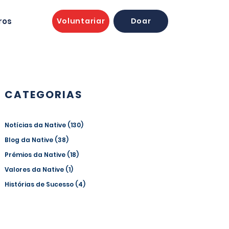
ros
Voluntariar
Doar
CATEGORIAS
Notícias da Native
(130)
130 posts
Blog da Native
(38)
38 posts
Prémios da Native
(18)
18 posts
Valores da Native
(1)
1 post
Histórias de Sucesso
(4)
4 posts