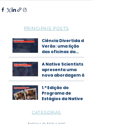
PRINCIPAIS POSTS
Ciência Divertida de
Verão: uma lição
das oficinas da
Native Scientists
A Native Scientists
apresenta uma
nova abordagem à
comunicação de
ciência
1.ª Edição do
Programa de
Estágios da Native
CATEGORIAS
Notícias da Native
(130)
130 posts
Blog da Native
(38)
38 posts