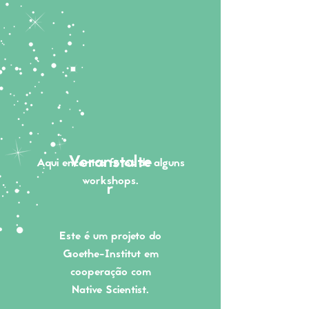
Veranstalte
Aqui encontra fotos de alguns
workshops.
r
Este é um projeto do
Goethe-Institut em
cooperação com
Native Scientist.