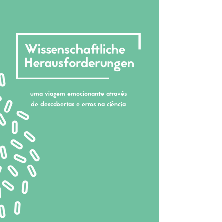
uma viagem emocionante através
de descobertas e erros na ciência