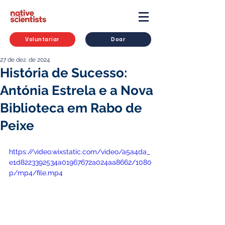
Voluntariar
Doar
27 de dez. de 2024
História de Sucesso:
Antónia Estrela e a Nova
Biblioteca em Rabo de
Peixe
https://video.wixstatic.com/video/a5a4da_
e1d8223392534a01967672a024aa8662/1080
p/mp4/file.mp4