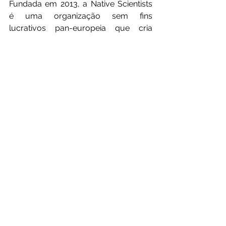
Fundada em 2013, a Native Scientists 
é uma organização sem fins 
lucrativos pan-europeia que cria 
pontes entre crianças desfavorecidas 
e cientistas. A sua missão é ampliar os 
horizontes das crianças, promovendo 
a literacia científica e reduzindo as 
desigualdades através de programas 
educativos de divulgação científica.
PRINCIPAIS POSTS
Ciência Divertida de
Verão: uma lição
das oficinas da
Native Scientists
A Native Scientists