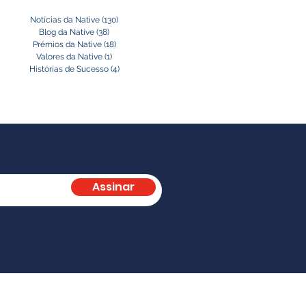
Notícias da Native
(130)
130 posts
Blog da Native
(38)
38 posts
Prémios da Native
(18)
18 posts
Valores da Native
(1)
1 post
Histórias de Sucesso
(4)
4 posts
Assinar