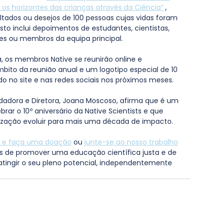
os horizontes das crianças através da Ciência”
 , 
ltados ou desejos de 100 pessoas cujas vidas foram 
Isto inclui depoimentos de estudantes, cientistas, 
res ou membros da equipa principal.
 os membros Native se reunirão online e 
to da reunião anual e um logotipo especial de 10 
ido no site e nas redes sociais nos próximos meses.
undadora e Diretora, Joana Moscoso, afirma que é um 
rar o 10º aniversário da Native Scientists e que 
nização evoluir para mais uma década de impacto.
s e faça uma doação
 ou 
junte-se ao nosso trabalho
vos de promover uma educação científica justa e de 
tingir o seu pleno potencial, independentemente 