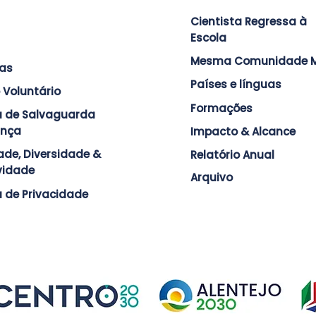
Cientista Regressa à
Escola
Mesma Comunidade M
ras
Países e línguas
 Voluntário
Formações
ca de Salvaguarda
ança
Impacto & Alcance
ade, Diversidade &
Relatório Anual
ividade
Arquivo
a de Privacidade