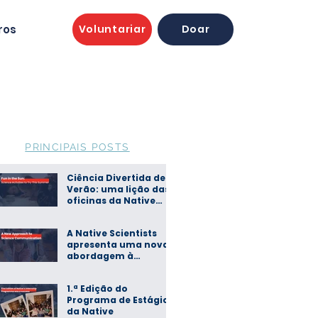
ros
Voluntariar
Doar
PRINCIPAIS POSTS
Ciência Divertida de
Verão: uma lição das
oficinas da Native
Scientists
A Native Scientists
apresenta uma nova
abordagem à
comunicação de
ciência
1.ª Edição do
Programa de Estágios
da Native