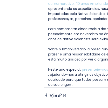
comemorativo, “10 anos Ampliando 
apresentando as experiências, resu
impactadas pela Native Scientists. 
professores/as, parceiros, apoiado
Para comemorar ainda mais a data,
pessoalmente em novembro no âmbi
anos de Native Scientists será exib
Sobre o 10º aniversário, a nossa f
prazer e uma responsabilidade celeb
está muito ansiosa por ver a orga
Neste ano especial, 
presenteie-no
, ajudando-nos a atingir os objeti
qualidade para que todos possam a
da sua origem.