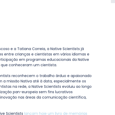
so e a Tatiana Correia, a Native Scientists já 
s entre crianças e cientistas em vários idiomas e 
participação em programas educacionais da Native 
ida que conheceram um cientista.
cientists reconhecem o trabalho árduo e apaixonado 
 a missão Nativa até à data, especialmente os 
tistas na rede, a Native Scientists evoluiu ao longo 
ização pan-europeia sem fins lucrativos 
 inovação nas áreas da comunicação científica, 
ive Scientists 
lançam hoje um livro de memórias 