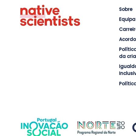
Sobre
Equipa
Carrei
Acordo
Políti
da cri
Iguald
Inclus
Polític