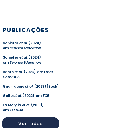
PUBLICAÇÕES
Schiefer
et al.
(2024),
em
Science Education
Schiefer
et al.
(2024),
em
Science Education
Bento
et al.
(2023), em
Front.
Commun.
Guarracino
et al.
(2023) [Book]
Golle
et al.
(2022), em
TCB
La Morgia
et al.
(2018),
em
TEANGA
Ver todas