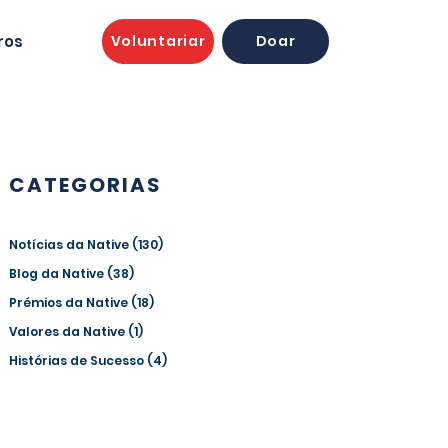
ros
Voluntariar
Doar
CATEGORIAS
Notícias da Native
(130)
130 posts
Blog da Native
(38)
38 posts
Prémios da Native
(18)
18 posts
Valores da Native
(1)
1 post
Histórias de Sucesso
(4)
4 posts